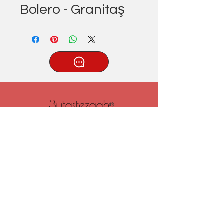
Bolero - Granitaş
®
Tatlıcak, Uzun Geçit Sk. No.22,
42030 Karatay/Konya
0332 322 77 28/ 0533 519 76 80
/ info@3ytastezgah.com