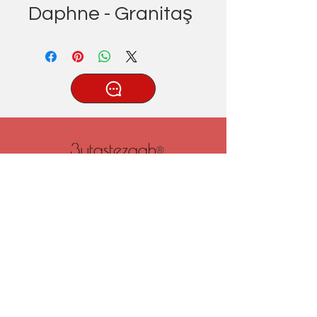
Daphne - Granitaş
®
Tatlıcak, Uzun Geçit Sk. No.22,
42030 Karatay/Konya
0332 322 77 28/ 0533 519 76 80
/ info@3ytastezgah.com