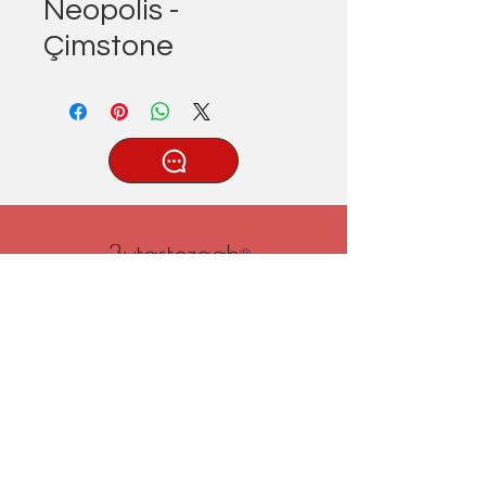
Neopolis -
Çimstone
®
Tatlıcak, Uzun Geçit Sk. No.22,
42030 Karatay/Konya
0332 322 77 28/ 0533 519 76 80
/ info@3ytastezgah.com