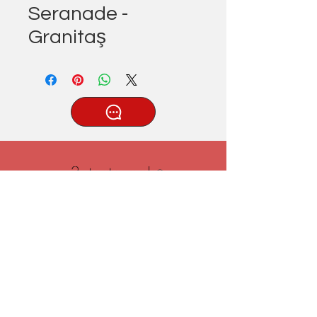
Seranade -
Granitaş
®
Tatlıcak, Uzun Geçit Sk. No.22,
42030 Karatay/Konya
0332 322 77 28/ 0533 519 76 80
/ info@3ytastezgah.com