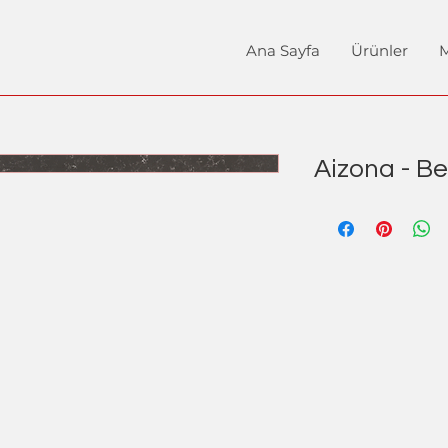
Ana Sayfa
Ürünler
M
Aizona - B