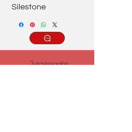
Silestone
®
Tatlıcak, Uzun Geçit Sk. No.22,
42030 Karatay/Konya
0332 322 77 28/ 0533 519 76 80
/ info@3ytastezgah.com