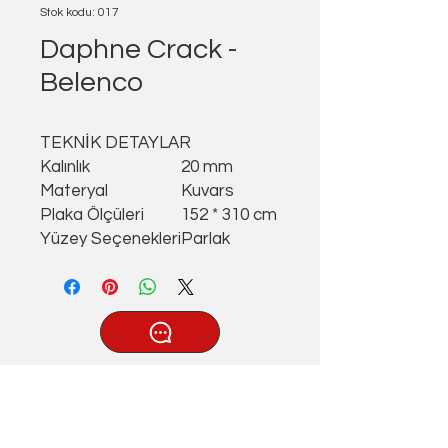
Stok kodu: 017
Daphne Crack -
Belenco
TEKNİK DETAYLAR
Kalınlık
20 mm
Materyal
Kuvars
Plaka Ölçüleri
152 * 310 cm
Yüzey Seçenekleri
Parlak
®