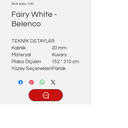
Stok kodu: 030
Fairy White -
Belenco
TEKNİK DETAYLAR
Kalınlık
20 mm
Materyal
Kuvars
Plaka Ölçüleri
152 * 310 cm
Yüzey Seçenekleri
Parlak
®