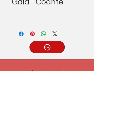
Gaia - Coante
®
Tatlıcak, Uzun Geçit Sk. No.22,
42030 Karatay/Konya
0332 322 77 28/ 0533 519 76 80
/ info@3ytastezgah.com