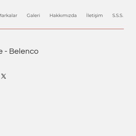
arkalar
Galeri
Hakkımızda
İletişim
S.S.S.
e - Belenco