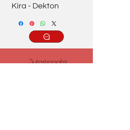
Kira - Dekton
®
Tatlıcak, Uzun Geçit Sk. No.22,
42030 Karatay/Konya
0332 322 77 28/ 0533 519 76 80
/ info@3ytastezgah.com