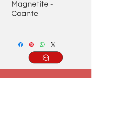
Magnetite -
Coante
®
Tatlıcak, Uzun Geçit Sk. No.22,
42030 Karatay/Konya
0332 322 77 28/ 0533 519 76 80