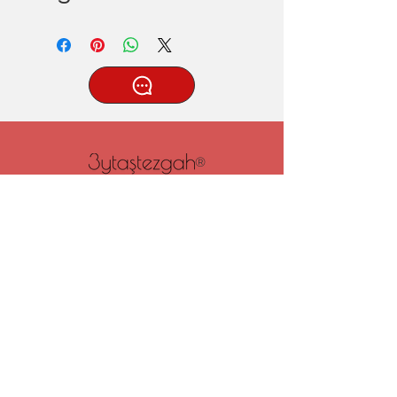
®
Tatlıcak, Uzun Geçit Sk. No.22,
42030 Karatay/Konya
0332 322 77 28/ 0533 519 76 80
/ info@3ytastezgah.com